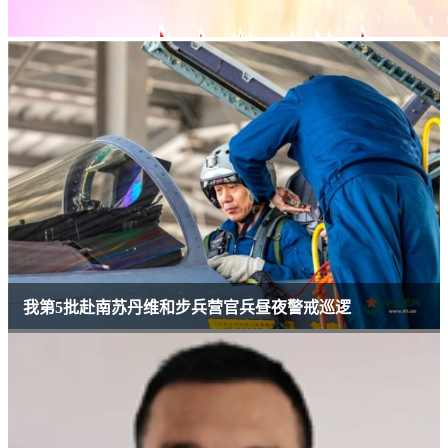
我第5批赴南苏丹维和步兵营官兵昼夜警戒巡逻