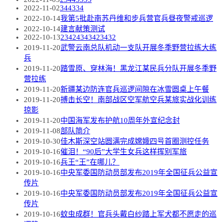
2022-11-02
344334
2022-10-14
我第5批赴南苏丹维和步兵营官兵昼夜警戒巡逻
2022-10-14
建言献策测试
2022-10-13
23424343423432
2019-11-20
武警云南总队机动一支队开展冬季野营拉练大练
兵
2019-11-20
踏雪原、穿林海！黑龙江某民兵分队开展冬季野
营拉练
2019-11-20
新疆某边防连官兵巡逻间隙在冰雪圆桌上午餐
2019-11-20
搏击长空！南部战区空军航空兵某旅实战化训练
掠影
2019-11-20
中国海军发布护航10周年外宣纪念封
2019-11-08
部队简介
2019-10-30
佳木斯深空站圆满完成嫦娥四号首圈测控任务
2019-10-16
催泪！“90后”大学生女兵这样挥别军旅
2019-10-16
兵王“王”在哪儿？
2019-10-16
中央军委国防动员部发布2019年全国征兵公益宣
传片
2019-10-16
中央军委国防动员部发布2019年全国征兵公益宣
传片
2019-10-16
蚊虫成群！官兵头戴白纱踏上军犬都不愿走的巡