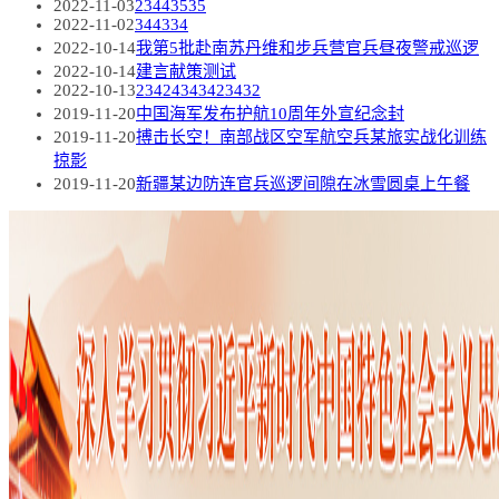
2022-11-03
23443535
2022-11-02
344334
2022-10-14
我第5批赴南苏丹维和步兵营官兵昼夜警戒巡逻
2022-10-14
建言献策测试
2022-10-13
23424343423432
2019-11-20
中国海军发布护航10周年外宣纪念封
2019-11-20
搏击长空！南部战区空军航空兵某旅实战化训练
掠影
2019-11-20
新疆某边防连官兵巡逻间隙在冰雪圆桌上午餐