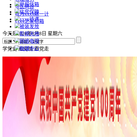
举报信箱
寻医问诊
住房保障
我为xxxx献一计
xxxx待遇
xxxx之家信箱
被装发放
今天是2026年8月8日 星期六
影视天地
网络电视
融媒中心
学党史
知党情
跟党走