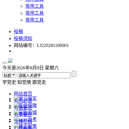
常用工具
常用工具
常用工具
投稿
投稿须知
网站编号：LJ220281106001
今天是2026年8月8日 星期六
学党史
知党情
跟党走
网站首页
学习强军
有问必答
医疗保障
有话要说
采购商城
有事要办
xxxx自考
法律在线
建言献策
心理服务